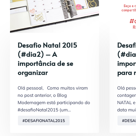
Desafio Natal 2015
Desaf
(#dia2) – A
(#dia
importância de se
import
organizar
para
Olá pessoal, Como muitos viram
Olá pes
no post anterior, o Blog
contagem
Modernagem está participando do
NATAL e
#desafioNatal2015 (um…
data mui
#DESAFIONATAL2015
#DESA