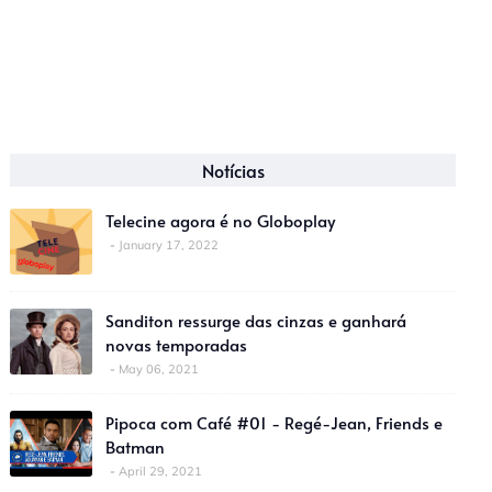
Notícias
Telecine agora é no Globoplay
January 17, 2022
Sanditon ressurge das cinzas e ganhará
novas temporadas
May 06, 2021
Pipoca com Café #01 - Regé-Jean, Friends e
Batman
April 29, 2021