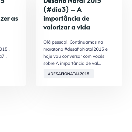
15
Desafio Natal 2015
(#dia3) – A
zer as
importância de
valorizar a vida
Olá pessoal, Continuamos na
015 .
maratona #desafioNatal2015 e
a7 ,
hoje vou conversar com vocês
sobre A importância de val…
#DESAFIONATAL2015