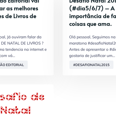
o Editorial vai
Desafio Natal 20
ar as melhores
(#dia5/6/7) – A
s de Livros de
importância de fa
coisas que ama.
oal, Já ouviram falar da
Olá pessoal, Seguimos na
DE NATAL DE LIVROS ?
maratona #desafioNatal2
ma tendencia na internet e
Antes de apresentar o #di
 com vá…
gostaria de justificar um…
ÃO EDITORIAL
#DESAFIONATAL2015