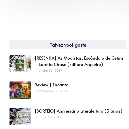
Talvez você goste
[RESENHA] As Modistas, Escândalo de Cetim
– Loretta Chase (Editora Arqueiro)
janeiro 31, 2017
Review | Encanto
dezembro 07, 2021
[SORTEIO] Aniversário Literaleitura (3 anos)
março 13, 2017