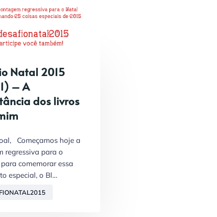
io Natal 2015
1) – A
ância dos livros
 mim
soal, Começamos hoje a
 regressiva para o
 para comemorar essa
to especial, o Bl…
FIONATAL2015