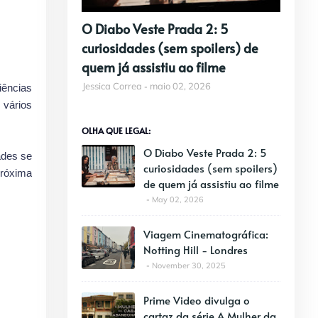
O Diabo Veste Prada 2: 5
curiosidades (sem spoilers) de
quem já assistiu ao filme
Jessica Correa
maio 02, 2026
iências
 vários
OLHA QUE LEGAL:
O Diabo Veste Prada 2: 5
ades se
curiosidades (sem spoilers)
próxima
de quem já assistiu ao filme
May 02, 2026
Viagem Cinematográfica:
Notting Hill - Londres
November 30, 2025
Prime Video divulga o
cartaz da série A Mulher da