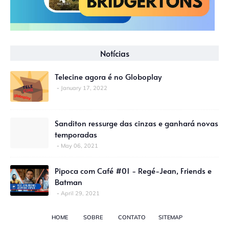
Notícias
Telecine agora é no Globoplay
January 17, 2022
Sanditon ressurge das cinzas e ganhará novas
temporadas
May 06, 2021
Pipoca com Café #01 - Regé-Jean, Friends e
Batman
April 29, 2021
HOME
SOBRE
CONTATO
SITEMAP