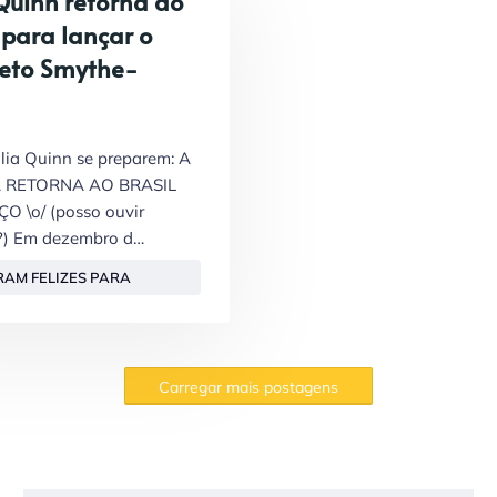
 Quinn retorna ao
 para lançar o
eto Smythe-
ulia Quinn se preparem: A
 RETORNA AO BRASIL
 \o/ (posso ouvir
?) Em dezembro d…
RAM FELIZES PARA
E
Carregar mais postagens