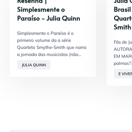
Resenha |
Julia
Simplesmente o
Brasil
Paraíso - Julia Quinn
Quart
Smith
Simplesmente o Paraíso é o
primeiro volume da a série
Fãs de J
Quarteto Smythe-Smith que narra
AUTORA
a jornada das musicistas (não…
EM MARÇO
palmas?
JULIA QUINN
E VIVE
SEMPR