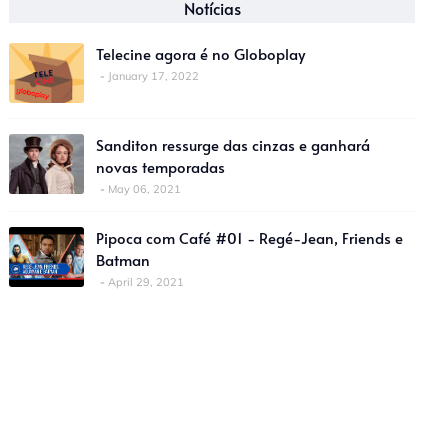
Notícias
Telecine agora é no Globoplay
January 17, 2022
Sanditon ressurge das cinzas e ganhará
novas temporadas
May 06, 2021
Pipoca com Café #01 - Regé-Jean, Friends e
Batman
April 29, 2021