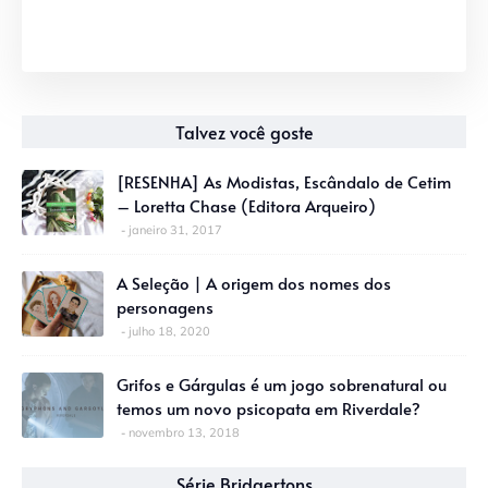
Talvez você goste
[RESENHA] As Modistas, Escândalo de Cetim
– Loretta Chase (Editora Arqueiro)
janeiro 31, 2017
A Seleção | A origem dos nomes dos
personagens
julho 18, 2020
Grifos e Gárgulas é um jogo sobrenatural ou
temos um novo psicopata em Riverdale?
novembro 13, 2018
Série Bridgertons