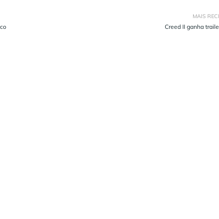
MAIS REC
ico
Creed II ganha trailer