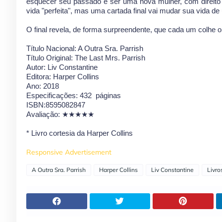
esquecer seu passado e ser uma nova mulher, com direito
vida "perfeita", mas uma cartada final vai mudar sua vida de
O final revela, de forma surpreendente, que cada um colhe o 
Título Nacional: A Outra Sra. Parrish
Título Original: The Last Mrs. Parrish
Autor: Liv Constantine
Editora: Harper Collins
Ano: 2018
Especificações: 432
páginas
ISBN:8595082847
Avaliação:
★★★★★
* Livro cortesia da Harper Collins
Responsive Advertisement
A Outra Sra. Parrish
Harper Collins
Liv Constantine
Livro