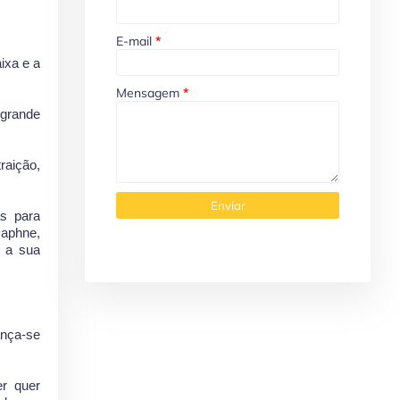
E-mail
*
ixa e a
Mensagem
*
 grande
raição,
s para
Daphne,
e a sua
ança-se
er quer