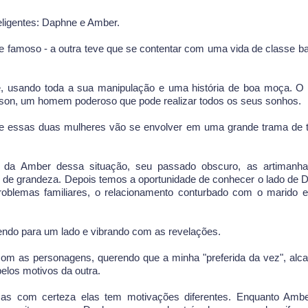
teligentes: Daphne e Amber.
 e famoso - a outra teve que se contentar com uma vida de classe ba
 usando toda a sua manipulação e uma história de boa moça. O
Jackson, um homem poderoso que pode realizar todos os seus sonhos.
m e essas duas mulheres vão se envolver em uma grande trama de t
da Amber dessa situação, seu passado obscuro, as artimanha
de grandeza. Depois temos a oportunidade de conhecer o lado de 
problemas familiares, o relacionamento conturbado com o marido 
cendo para um lado e vibrando com as revelações.
om as personagens, querendo que a minha "preferida da vez", alc
elos motivos da outra.
mas com certeza elas tem motivações diferentes. Enquanto Amb