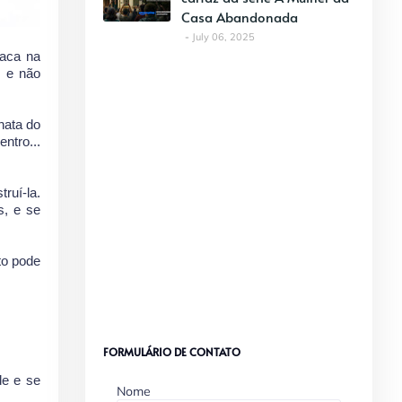
Casa Abandonada
July 06, 2025
taca na
m e não
nata do
ntro...
ruí-la.
s, e se
to pode
FORMULÁRIO DE CONTATO
de e se
Nome