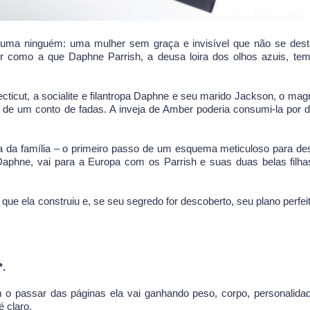
 uma ninguém: uma mulher sem graça e invisível que não se des
r como a que Daphne Parrish, a deusa loira dos olhos azuis, te
icut, a socialite e filantropa Daphne e seu marido Jackson, o mag
de um conto de fadas. A inveja de Amber poderia consumi-la por de
 da família – o primeiro passo de um esquema meticuloso para dest
phne, vai para a Europa com os Parrish e suas duas belas filha
ue ela construiu e, se seu segredo for descoberto, seu plano perfei
.
om o passar das páginas ela vai ganhando peso, corpo, personalida
é claro.