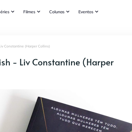
éries
Filmes
Colunas
Eventos
iv Constantine (Harper Collins)
sh - Liv Constantine (Harper