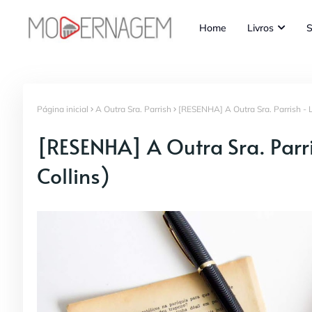
Home
Livros
S
Página inicial
A Outra Sra. Parrish
[RESENHA] A Outra Sra. Parrish - L
[RESENHA] A Outra Sra. Parri
Collins)