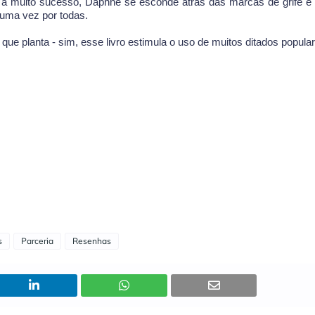
 a muito sucesso, Daphne se esconde atrás das marcas de grife e
 uma vez por todas.
que planta - sim, esse livro estimula o uso de muitos ditados popula
s
Parceria
Resenhas