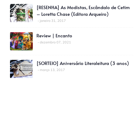
[RESENHA] As Modistas, Escândalo de Cetim
– Loretta Chase (Editora Arqueiro)
janeiro 31, 2017
Review | Encanto
dezembro 07, 2021
[SORTEIO] Aniversário Literaleitura (3 anos)
março 13, 2017