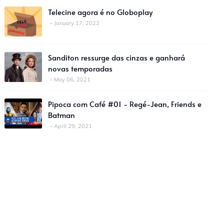
Telecine agora é no Globoplay
January 17, 2022
Sanditon ressurge das cinzas e ganhará
novas temporadas
May 06, 2021
Pipoca com Café #01 - Regé-Jean, Friends e
Batman
April 29, 2021