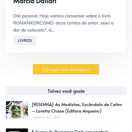
Marcia Dallari
Olá pessoal, Hoje vamos conversar sobre o livro
ROMANXORCISMO: doze contos de amor, sexo e
dor de cotovelo*, d…
LIVROS
Carregar mais postagens
Talvez você goste
[RESENHA] As Modistas, Escândalo de Cetim
– Loretta Chase (Editora Arqueiro)
janeiro 31, 2017
5 Livros de Romance Dark pra conferir