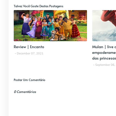
Talvez Você Goste Destas Postagens
Review | Encanto
Mulan | live 
empoderamen
December 07, 2021
das princesa
September 06,
Postar Um Comentário
0 Comentários