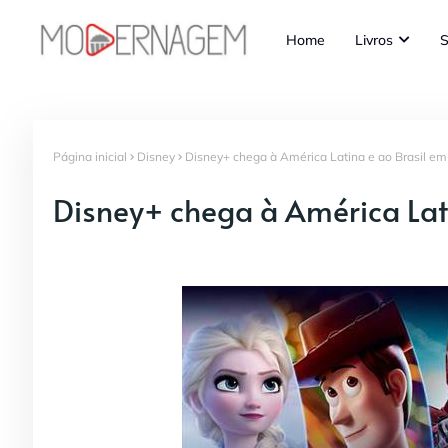
Home
Livros
S
Página inicial
Disney
Disney+ chega à América Latina e ao Brasil e
Disney+ chega à América Lat