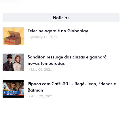
Notícias
Telecine agora é no Globoplay
January 17, 2022
Sanditon ressurge das cinzas e ganhará
novas temporadas
May 06, 2021
Pipoca com Café #01 - Regé-Jean, Friends e
Batman
April 29, 2021