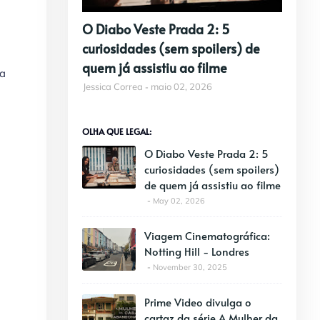
O Diabo Veste Prada 2: 5
curiosidades (sem spoilers) de
quem já assistiu ao filme
ca
Jessica Correa
maio 02, 2026
OLHA QUE LEGAL:
O Diabo Veste Prada 2: 5
curiosidades (sem spoilers)
de quem já assistiu ao filme
May 02, 2026
Viagem Cinematográfica:
Notting Hill - Londres
November 30, 2025
Prime Video divulga o
cartaz da série A Mulher da