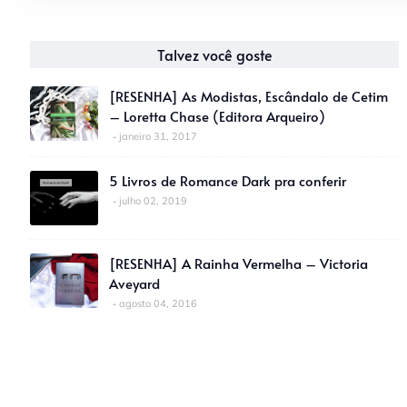
Talvez você goste
[RESENHA] As Modistas, Escândalo de Cetim
– Loretta Chase (Editora Arqueiro)
janeiro 31, 2017
5 Livros de Romance Dark pra conferir
julho 02, 2019
[RESENHA] A Rainha Vermelha – Victoria
Aveyard
agosto 04, 2016