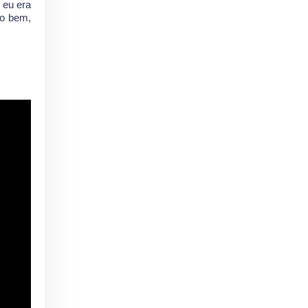
 eu era
do bem,