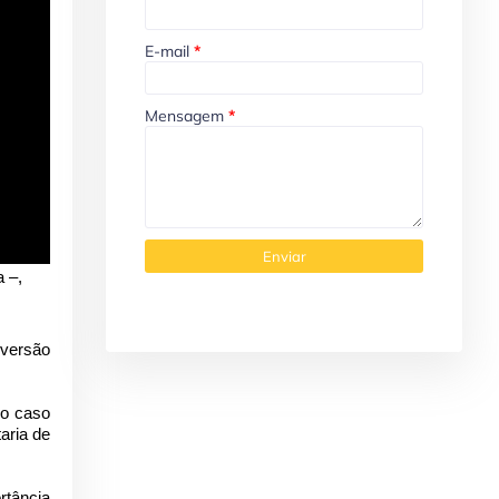
E-mail
*
Mensagem
*
 –,
 versão
 o caso
aria de
rtância