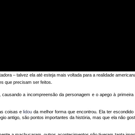
ora – talvez ela até esteja mais voltada para a realidade americana
s que precisam ser feitos.
, causando a incompreensão da personagem e o apego à primeira
sas coisas e
lidou
da melhor forma que encontrou. Ela ter escondido
gio antigo, são pontos importantes da história, mas que ela não gost
lmente a machucaram, outros acontecimentos não tiveram tanta impo