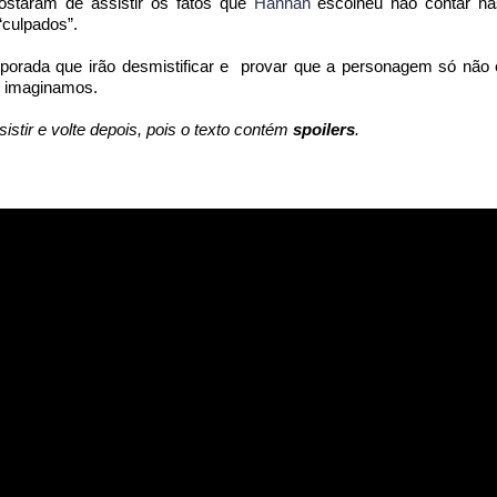
ostaram de assistir os fatos que
Hannah
escolheu não contar nas
“culpados”.
orada que irão desmistificar e
provar que a personagem só não 
e imaginamos.
sistir e volte depois, pois o texto contém
spoilers
.