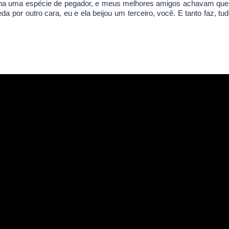
orna uma espécie de pegador, e meus melhores amigos achavam que
 por outro cara, eu e ela beijou um terceiro, você. E tanto faz, tu