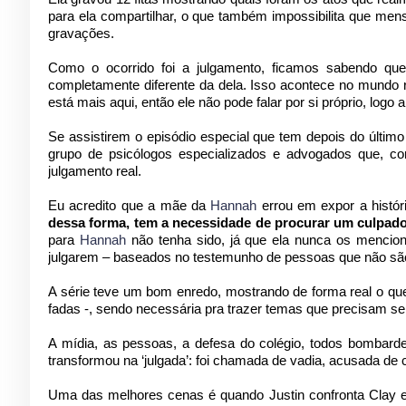
para ela compartilhar, o que também impossibilita que men
gravações.
Como o ocorrido foi a julgamento, ficamos sabendo qu
completamente diferente da dela. Isso acontece no mundo r
está mais aqui, então ele não pode falar por si próprio, logo a
Se assistirem o episódio especial que tem depois do últim
grupo de psicólogos especializados e advogados que, 
julgamento real.
Eu acredito que a mãe da
Hannah
errou em expor a históri
dessa forma, tem a necessidade de procurar um culpad
para
Hannah
não tenha sido, já que ela nunca os mencion
julgarem – baseados no testemunho de pessoas que não são a
A série teve um bom enredo, mostrando de forma real o que 
fadas -, sendo necessária pra trazer temas que precisam ser
A mídia, as pessoas, a defesa do colégio, todos bombarde
transformou na ‘julgada’: foi chamada de vadia, acusada de c
Uma das melhores cenas é quando Justin confronta Clay e 