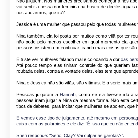
Não julguem. Nós mulheres precisamos começar a nos ap
vai sentir a nossa dor feminina na busca de direitos iguai
nos apoiarmos, que irá?
Jessica é uma mulher que passou pelo que todas mulheres 
Nina também, ela foi posta por muitos como vilã por ter ro
não pode pelo menos escolher em qual momento ela quer co
pessoas insistem em continuar tirando mais coisas que são 
É triste ver mulheres falando mal e colocando a dor
das per
Até pouco tempo elas tinham controle do que queriam f
roubada delas, contra a vontade delas, elas tem que aprend
Nina e Jessica não são vilãs, são vítimas. E a série mais um
Pessoas julgaram a
Hannah
, como se ela tivesse ido at
pessoas iriam julgar a Nina da mesma forma. Não está cert
tipos de debates, para incitar que mulheres se apoiem, qu
E vemos esse tipo de julgamento, até mesmo em persona
caixa com as polaroides e ele diz: “É isso que eu não ent
Sheri responde: “Sério, Clay? Vai culpar as garotas?”.