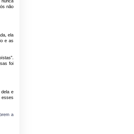
m nunca
nós não
da, ela
do e as
ístas”.
sas foi
 dela e
r esses
obrem a