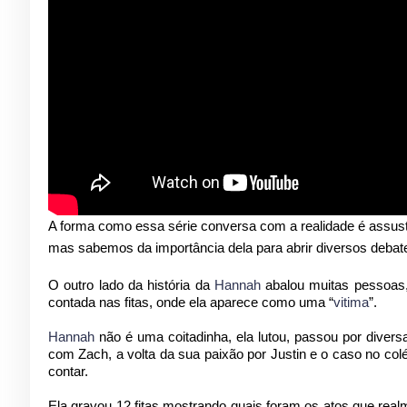
A forma como essa série conversa com a realidade é assustad
mas sabemos da importância dela para abrir diversos debate
O outro lado da história da
Hannah
abalou muitas pessoas
contada nas fitas, onde ela aparece como uma “
vitima
”.
Hannah
não é uma coitadinha, ela lutou, passou por diver
com Zach, a volta da sua paixão por Justin e o caso no colé
contar.
Ela gravou 12 fitas mostrando quais foram os atos que rea