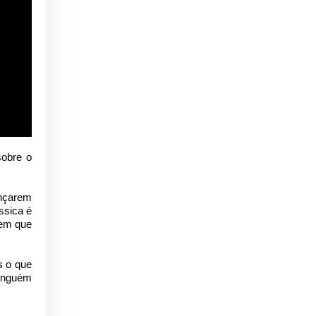
sobre o
ançarem
sica é
tem que
s o que
ninguém