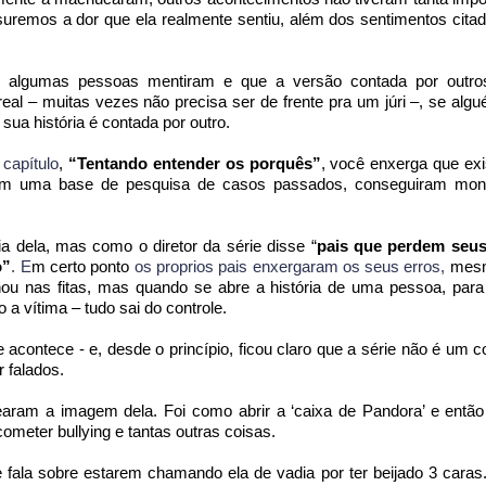
suremos a dor que ela realmente sentiu, além dos sentimentos cita
e algumas pessoas mentiram e que a versão contada por outros
eal – muitas vezes não precisa ser de frente pra um júri –, se alg
 sua história é contada por outro.
o
capítulo
,
“Tentando entender os porquês”
, você enxerga que ex
com uma base de pesquisa de casos passados, conseguiram mon
a dela, mas como o diretor da série disse “
pais que perdem seus
o”
.
E
m certo ponto
os proprios pais enxergaram os seus erros,
mesm
ou nas fitas, mas quando se abre a história de uma pessoa, para
 vítima – tudo sai do controle.
acontece - e, desde o princípio, ficou claro que a série não é um c
 falados.
aram a imagem dela. Foi como abrir a ‘caixa de Pandora’ e então
ometer bullying e tantas outras coisas.
fala sobre estarem chamando ela de vadia por ter beijado 3 caras