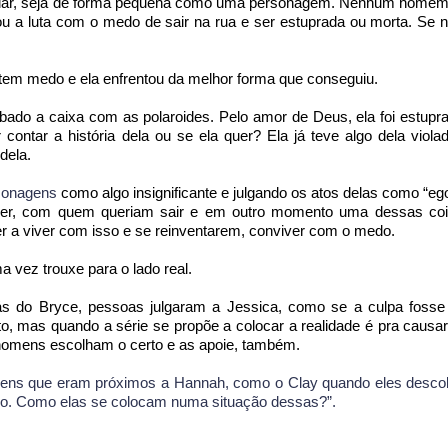
oiar, seja de forma pequena como uma personagem. Nenhum home
s ou a luta com o medo de sair na rua e ser estuprada ou morta. Se 
tem medo e ela enfrentou da melhor forma que conseguiu.
ubado a caixa com as polaroides. Pelo amor de Deus, ela foi estupra
ntar a história dela ou se ela quer? Ela já teve algo dela viola
dela.
sonagens
como algo insignificante e julgando os atos delas como “ego
azer, com quem queriam sair e em outro momento uma dessas coi
er a viver com isso e se reinventarem, conviver com o medo.
a vez trouxe para o lado real.
rás do Bryce, pessoas julgaram a Jessica, como se a culpa fosse
o, mas quando a série se propõe a colocar a realidade é pra causa
e homens escolham o certo e as apoie, também.
gens que eram próximos a Hannah, como o Clay quando eles desc
endo. Como elas se colocam numa situação dessas?”.