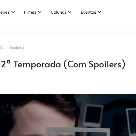
éries
Filmes
Colunas
Eventos
(Com Spoilers)
 2ª Temporada (Com Spoilers)