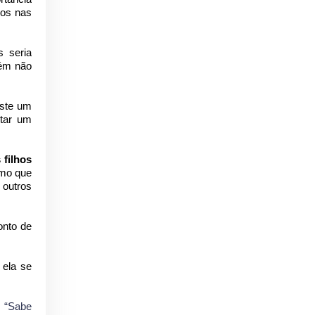
dos nas
 seria
uém não
iste um
tar um
 filhos
o que
 outros
onto de
 ela se
.
“Sabe