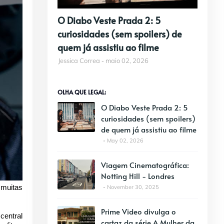
O Diabo Veste Prada 2: 5
curiosidades (sem spoilers) de
quem já assistiu ao filme
Jessica Correa
maio 02, 2026
OLHA QUE LEGAL:
O Diabo Veste Prada 2: 5
curiosidades (sem spoilers)
de quem já assistiu ao filme
May 02, 2026
Viagem Cinematográfica:
Notting Hill - Londres
 muitas
November 30, 2025
Prime Video divulga o
central
cartaz da série A Mulher da