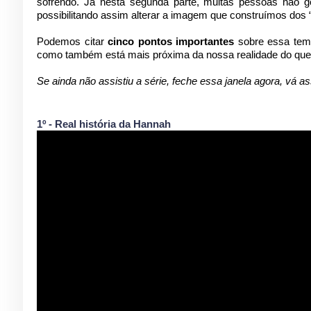
sofrendo. Já nesta segunda parte, muitas pessoas não g
possibilitando assim alterar a imagem que construímos dos 
Podemos citar
cinco pontos importantes
sobre essa temp
como também está mais próxima da nossa realidade do qu
Se ainda não assistiu a série, feche essa janela agora, vá as
1º - Real história da Hannah