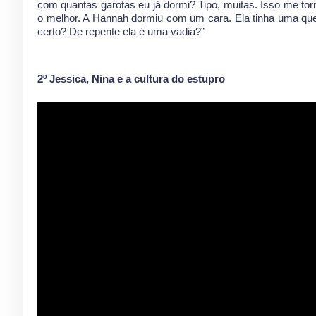
com quantas garotas eu já dormi? Tipo, muitas. Isso me t
o melhor. A Hannah dormiu com um cara. Ela tinha uma queda
certo? De repente ela é uma vadia?”
2º Jessica, Nina e a cultura do estupro