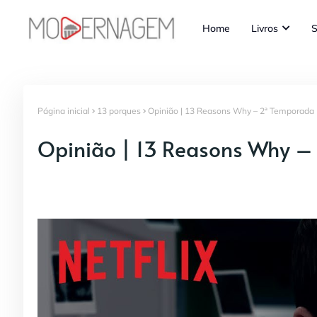
Home
Livros
S
Página inicial
13 porques
Opinião | 13 Reasons Why – 2ª Temporada 
Opinião | 13 Reasons Why –