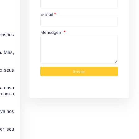
E-mail
*
Mensagem
*
ecisões
a. Mas,
do seus
 a casa
a com a
iva nos
ter seu