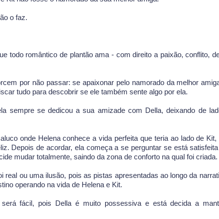
ão o faz.
e todo romântico de plantão ama - com direito a paixão, conflito, d
orcem por não passar: se apaixonar pelo namorado da melhor amig
riscar tudo para descobrir se ele também sente algo por ela.
ela sempre se dedicou a sua amizade com Della, deixando de la
o onde Helena conhece a vida perfeita que teria ao lado de Kit,
eliz. Depois de acordar, ela começa a se perguntar se está satisfeit
ecide mudar totalmente, saindo da zona de conforto na qual foi criada.
i real ou uma ilusão, pois as pistas apresentadas ao longo da narrat
tino operando na vida de Helena e Kit.
erá fácil, pois Della é muito possessiva e está decida a man