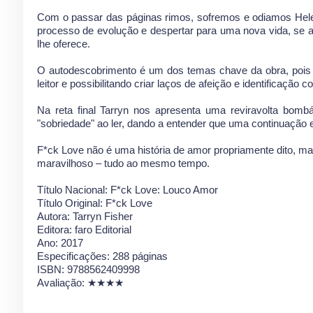
Com o passar das páginas rimos, sofremos e odiamos Hel
processo de evolução e despertar para uma nova vida, se 
lhe oferece.
O autodescobrimento é um dos temas chave da obra, pois 
leitor e possibilitando criar laços de afeição e identificação 
Na reta final Tarryn nos apresenta uma reviravolta bomb
"sobriedade" ao ler, dando a entender que uma continuação 
F*ck Love não é uma história de amor propriamente dito, m
maravilhoso – tudo ao mesmo tempo.
Título Nacional: F*ck Love: Louco Amor
Título Original: F*ck Love
Autora: Tarryn Fisher
Editora: faro Editorial
Ano: 2017
Especificações: 288 páginas
ISBN: 9788562409998
Avaliação:
★★★★