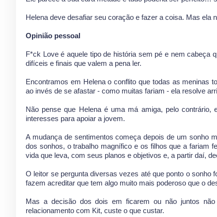
Helena deve desafiar seu coração e fazer a coisa. Mas ela n
Opinião pessoal
F*ck Love é aquele tipo de história sem pé e nem cabeça qu
difíceis e finais que valem a pena ler.
Encontramos em Helena o conflito que todas as meninas t
ao invés de se afastar - como muitas fariam - ela resolve ar
Não pense que Helena é uma má amiga, pelo contrário, 
interesses para apoiar a jovem.
A mudança de sentimentos começa depois de um sonho maluc
dos sonhos, o trabalho magnífico e os filhos que a fariam f
vida que leva, com seus planos e objetivos e, a partir daí, d
O leitor se pergunta diversas vezes até que ponto o sonho fo
fazem acreditar que tem algo muito mais poderoso que o des
Mas a decisão dos dois em ficarem ou não juntos não s
relacionamento com Kit, custe o que custar.