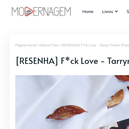
Home
Livros
S
Página inicial
Editora Faro
[RESENHA] F*ck Love - Tarryn Fisher (Faro 
[RESENHA] F*ck Love - Tarryn 