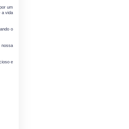
 por um
 a vida
nando o
m nossa
cioso e