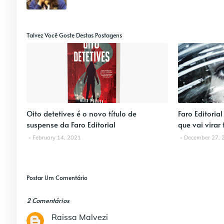
Talvez Você Goste Destas Postagens
Oito detetives é o novo título de
Faro Editoria
suspense da Faro Editorial
que vai virar 
February 14, 2021
December 27, 
Postar Um Comentário
2 Comentários
Raissa Malvezi