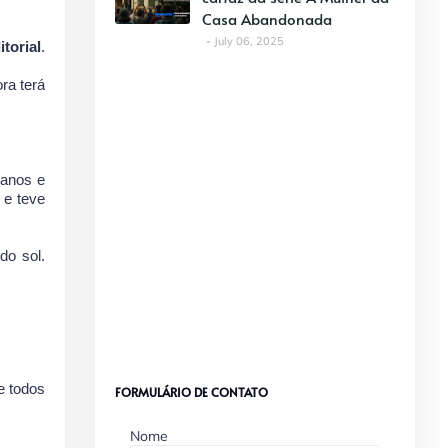
Casa Abandonada
July 06, 2025
itorial
.
ra terá
 anos e
 e teve
do sol.
e todos
FORMULÁRIO DE CONTATO
Nome