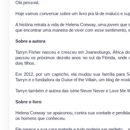
Olá pessoal,
Hoje vamos conversar sobre um livro pra lá de maluco e su
A história retrata a vida de Helena Conway, uma jovem que 
que encontrar uma maneira de viver com esse sentimento, 
Sobre a autora
Tarryn Fisher nasceu e cresceu em Joanesburgo, África do
passou os próximos dezoito anos no sul da Flórida, onde 
dois filhos.
Em 2012, por um capricho, ela mudou sua família para Se
Tarryn é o fundadora da Guise of the Villain, um blog de mod
Tarryn também é autora das série Never Never e Love Me Wi
Sobre o livro
Helena Conway se apaixonou, contra sua vontade e perdidam
os homens que conheceu.
Ele parece a sua cara metade e tudo poderia ser perfeito… 