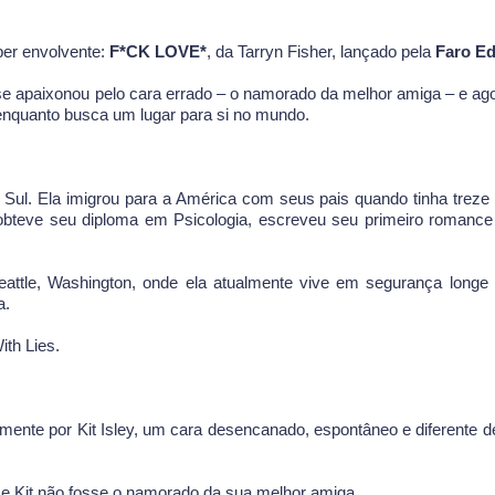
per envolvente:
F*CK LOVE*
, da Tarryn Fisher, lançado pela
Faro Ed
se apaixonou pelo cara errado – o namorado da melhor amiga – e ago
enquanto busca um lugar para si no mundo.
 Sul. Ela imigrou para a América com seus pais quando tinha treze
obteve seu diploma em Psicologia, escreveu seu primeiro romance
attle, Washington, onde ela atualmente vive em segurança longe 
a.
th Lies.
ente por Kit Isley, um cara desencanado, espontâneo e diferente d
se Kit não fosse o namorado da sua melhor amiga.