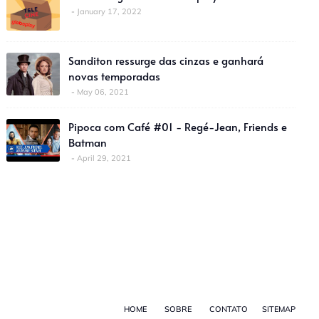
January 17, 2022
Sanditon ressurge das cinzas e ganhará
novas temporadas
May 06, 2021
Pipoca com Café #01 - Regé-Jean, Friends e
Batman
April 29, 2021
HOME
SOBRE
CONTATO
SITEMAP