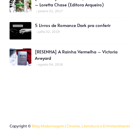
– Loretta Chase (Editora Arqueiro)
janeiro 31, 2017
5 Livros de Romance Dark pra conferir
julho 02, 2019
[RESENHA] A Rainha Vermelha – Victoria
Aveyard
agosto 04, 2016
Copyright ©
Blog Modernagem | Cinema, Literatura e Entreteniment