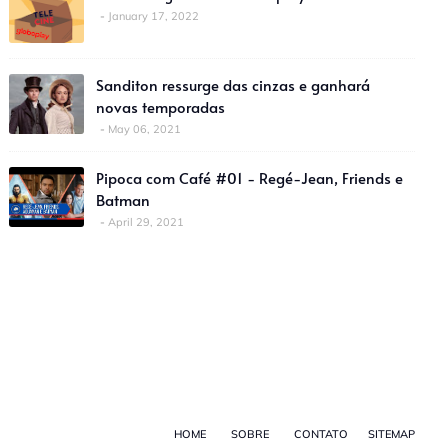
January 17, 2022
Sanditon ressurge das cinzas e ganhará
novas temporadas
May 06, 2021
Pipoca com Café #01 - Regé-Jean, Friends e
Batman
April 29, 2021
HOME
SOBRE
CONTATO
SITEMAP