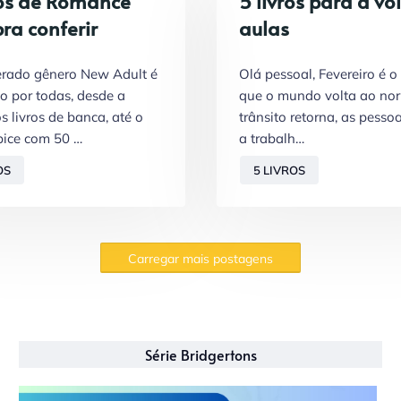
ros de Romance
5 livros para a vo
ra conferir
aulas
rado gênero New Adult é
Olá pessoal, Fevereiro é 
o por todas, desde a
que o mundo volta ao nor
s livros de banca, até o
trânsito retorna, as pesso
pice com 50 …
a trabalh…
OS
5 LIVROS
Carregar mais postagens
Série Bridgertons