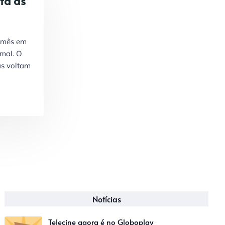
lta as
o mês em
mal. O
as voltam
Notícias
Telecine agora é no Globoplay