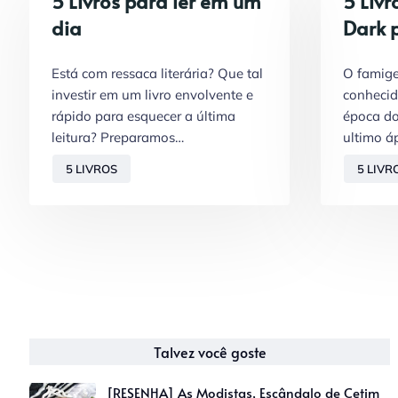
5 Livros para ler em um
5 Liv
dia
Dark p
Está com ressaca literária? Que tal
O famige
investir em um livro envolvente e
conhecid
rápido para esquecer a última
época do
leitura? Preparamos…
ultimo á
5 LIVROS
5 LIVR
Talvez você goste
[RESENHA] As Modistas, Escândalo de Cetim