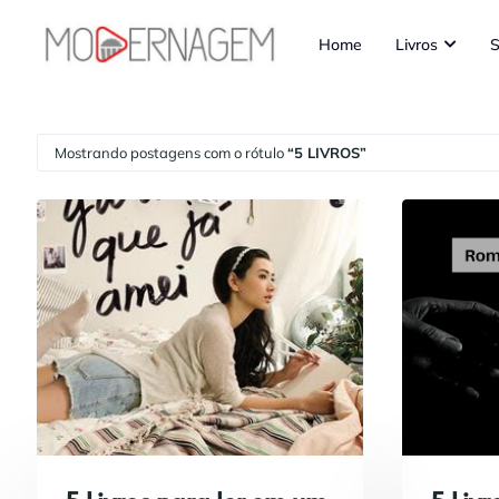
Home
Livros
S
Mostrando postagens com o rótulo
5 LIVROS