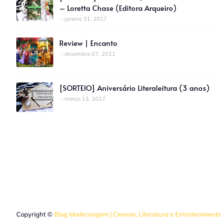
– Loretta Chase (Editora Arqueiro)
janeiro 31, 2017
Review | Encanto
dezembro 07, 2021
[SORTEIO] Aniversário Literaleitura (3 anos)
março 13, 2017
Copyright ©
Blog Modernagem | Cinema, Literatura e Entreteniment