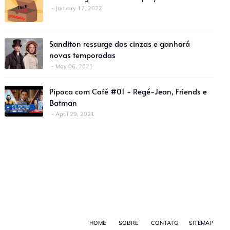
January 17, 2022
Sanditon ressurge das cinzas e ganhará
novas temporadas
May 06, 2021
Pipoca com Café #01 - Regé-Jean, Friends e
Batman
April 29, 2021
HOME
SOBRE
CONTATO
SITEMAP