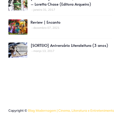
– Loretta Chase (Editora Arqueiro)
janeiro 31, 2017
Review | Encanto
dezembro 07, 2021
[SORTEIO] Aniversário Literaleitura (3 anos)
março 13, 2017
Copyright ©
Blog Modernagem | Cinema, Literatura e Entreteniment