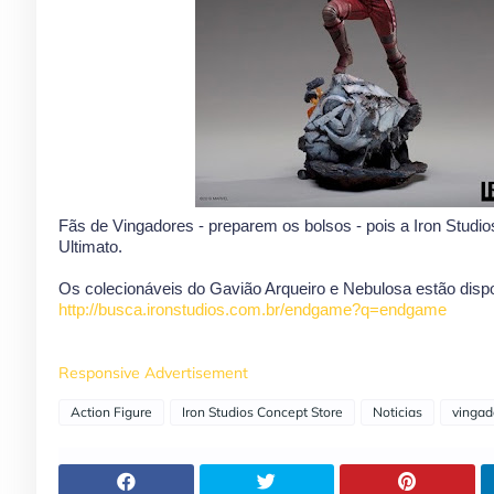
Fãs de Vingadores - preparem os bolsos - pois a Iron Studi
Ultimato.
Os colecionáveis do Gavião Arqueiro e Nebulosa estão dispon
http://busca.ironstudios.com.br/endgame?q=endgame
Responsive Advertisement
Action Figure
Iron Studios Concept Store
Noticias
vingad