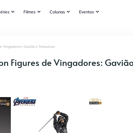
éries
Filmes
Colunas
Eventos
 de Vingadores: Gavião e Nebulosa
ion Figures de Vingadores: Gavião