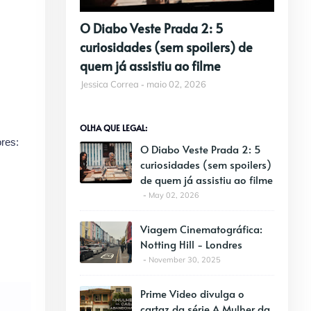
O Diabo Veste Prada 2: 5
curiosidades (sem spoilers) de
quem já assistiu ao filme
Jessica Correa
maio 02, 2026
OLHA QUE LEGAL:
res:
O Diabo Veste Prada 2: 5
curiosidades (sem spoilers)
de quem já assistiu ao filme
May 02, 2026
Viagem Cinematográfica:
Notting Hill - Londres
November 30, 2025
Prime Video divulga o
cartaz da série A Mulher da