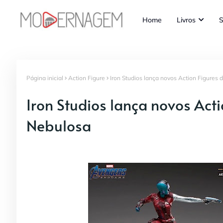
Home
Livros
S
Página inicial
Action Figure
Iron Studios lança novos Action Figures
Iron Studios lança novos Act
Nebulosa