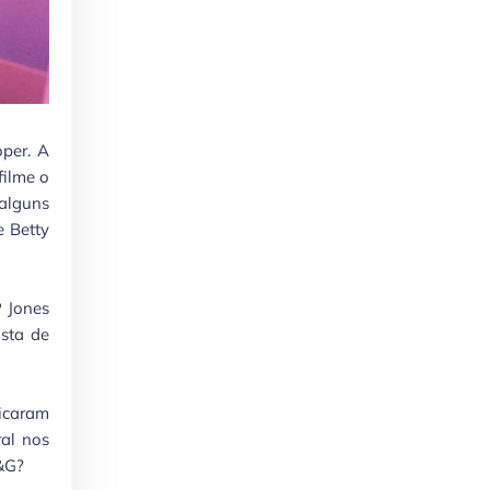
per. A
filme o
 alguns
e Betty
P Jones
ista de
icaram
ral nos
G&G?