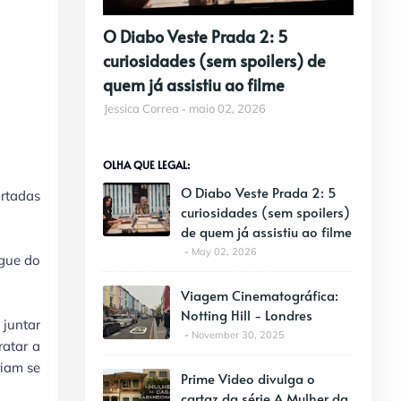
O Diabo Veste Prada 2: 5
curiosidades (sem spoilers) de
quem já assistiu ao filme
Jessica Correa
maio 02, 2026
OLHA QUE LEGAL:
O Diabo Veste Prada 2: 5
artadas
curiosidades (sem spoilers)
de quem já assistiu ao filme
May 02, 2026
ngue do
Viagem Cinematográfica:
Notting Hill - Londres
juntar
November 30, 2025
ratar a
riam se
Prime Video divulga o
cartaz da série A Mulher da