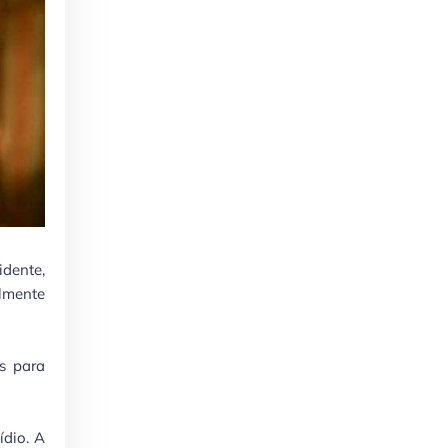
idente,
lmente
s para
ídio. A