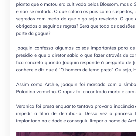
planta que o matou era cultivada pelos Blossom, mas o Sh
e não se matado. O que coloca os pais como suspeitos,
segredos com medo de que algo seja revelado. O que 
obrigados a seguir as regras? Será que todo as decisõe
parte da gague?
Joaquin confessa algumas coisas importantes para os
presidio e que o diretor sabia o que fazer através de c
fica concreto quando Joaquin responde à pergunta de J
conhece e diz que é “O homem de terno preto”. Ou seja,
Assim como Archie, Joaquin foi marcado com o símbol
Paladino vermelho. O rapaz foi encontrado morto e com
Veronica foi presa enquanto tentava provar a inocência d
impedir a filha de derruba-lo. Dessa vez a princesa
implantado na cidade e conseguiu limpar o nome de Arc