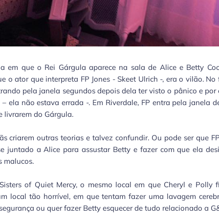
a em que o Rei Gárgula aparece na sala de Alice e Betty Coo
o ator que interpreta FP Jones - Skeet Ulrich -, era o vilão. No 
ando pela janela segundos depois dela ter visto o pânico e por
 ela não estava errada -. Em Riverdale, FP entra pela janela d
se livrarem do Gárgula.
s criarem outras teorias e talvez confundir. Ou pode ser que F
e juntado a Alice para assustar Betty e fazer com que ela des
s malucos.
isters of Quiet Mercy, o mesmo local em que Cheryl e Polly f
um local tão horrível, em que tentam fazer uma lavagem cereb
 segurança ou quer fazer Betty esquecer de tudo relacionado a 