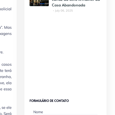
Casa Abandonada
olicial
July 06, 2025
a”. Mas
imagens
re.
a casos
e terá
tranha,
ve, ela
ue essa
FORMULÁRIO DE CONTATO
 se ele
Nome
o. Será