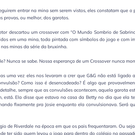
eguirem entrar na mina sem serem vistos, eles constatam que o p
as provas, ou melhor, dos garotos.
iretor descartou um crossover com “O Mundo Sombrio de Sabrin
ndidos em uma mina, toda pintada com símbolos do jogo e com 
 nas minas da série da bruxinha.
ale? Nunca se sabe. Nossa esperança de um Crossover nunca mor
Mas uma vez eles nos levaram a crer que G&G não está ligado 
onvulsão? Como isso é desencadeado? É algo que provavelment
 detalhe, sempre que as convulsões acontecem, aquela garota es
, está. Ela disse que estava na casa da Betty no dia que ela te
lhando fixamente pra Josie enquanto ela convulsionava. Será q
légio de Riverdale na época em que os pais frequentaram. Ou seja,
de ter sido quem levou o jogo para dentro do colégio no passad