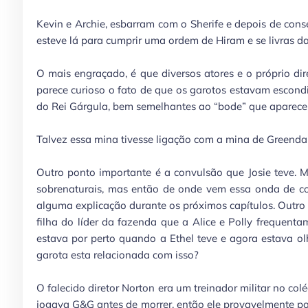
Kevin e Archie, esbarram com o Sherife e depois de cons
esteve lá para cumprir uma ordem de Hiram e se livras d
O mais engraçado, é que diversos atores e o próprio d
parece curioso o fato de que os garotos estavam esco
do Rei Gárgula, bem semelhantes ao “bode” que aparece
Talvez essa mina tivesse ligação com a mina de Greend
Outro ponto importante é a convulsão que Josie teve. 
sobrenaturais, mas então de onde vem essa onda de c
alguma explicação durante os próximos capítulos. Outro
filha do líder da fazenda que a Alice e Polly frequentam
estava por perto quando a Ethel teve e agora estava o
garota esta relacionada com isso?
O falecido diretor Norton era um treinador militar no co
jogava G&G antes de morrer, então ele provavelmente po