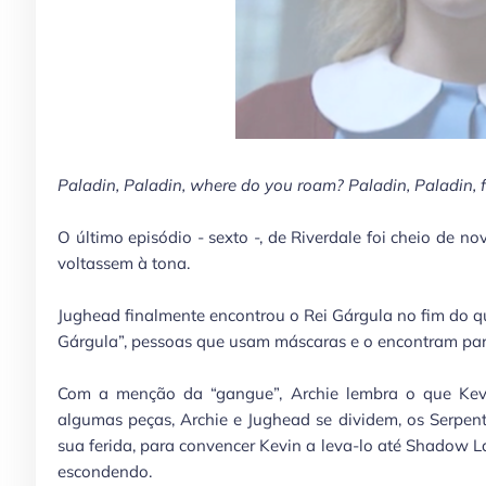
Paladin, Paladin, where do you roam? Paladin, Paladin, f
O último episódio - sexto -, de Riverdale foi cheio de n
voltassem à tona.
Jughead finalmente encontrou o Rei Gárgula no fim do qui
Gárgula”, pessoas que usam máscaras e o encontram para
Com a menção da “gangue”, Archie lembra o que Kevi
algumas peças, Archie e Jughead se dividem, os Serpent
sua ferida, para convencer Kevin a leva-lo até Shadow La
escondendo.