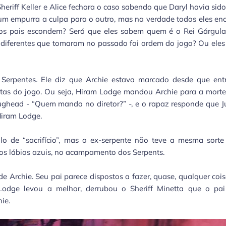
eriff Keller e Alice fechara o caso sabendo que Daryl havia sid
 um empurra a culpa para o outro, mas na verdade todos eles e
os pais escondem? Será que eles sabem quem é o Rei Gárgula
s diferentes que tomaram no passado foi ordem do jogo? Ou ele
 Serpentes. Ele diz que Archie estava marcado desde que ent
artas do jogo. Ou seja, Hiram Lodge mandou Archie para a morte
ughead - “Quem manda no diretor?” -, e o rapaz responde que 
 Hiram Lodge.
o de “sacrifício”, mas o ex-serpente não teve a mesma sorte
 os lábios azuis, no acampamento dos Serpents.
e Archie. Seu pai parece dispostos a fazer, quase, qualquer coi
 Lodge levou a melhor, derrubou o Sheriff Minetta que o pai
hie.