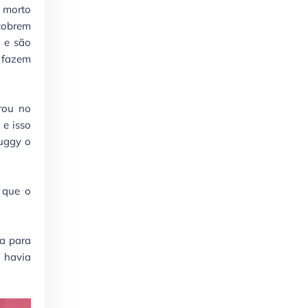
o morto
ncobrem
 e são
s fazem
rou no
 e isso
Juggy o
 que o
sa para
 havia