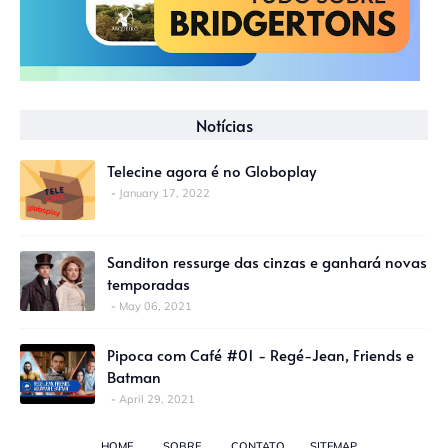
Notícias
Telecine agora é no Globoplay
January 17, 2022
Sanditon ressurge das cinzas e ganhará novas
temporadas
May 06, 2021
Pipoca com Café #01 - Regé-Jean, Friends e
Batman
April 29, 2021
HOME
SOBRE
CONTATO
SITEMAP