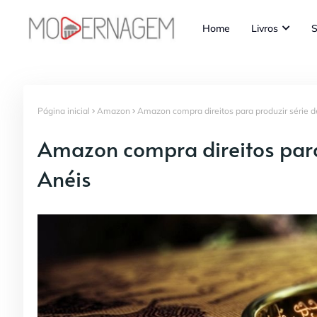
Home
Livros
S
Página inicial
Amazon
Amazon compra direitos para produzir série 
Amazon compra direitos para
Anéis