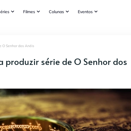
éries
Filmes
Colunas
Eventos
de O Senhor dos Anéis
 produzir série de O Senhor dos