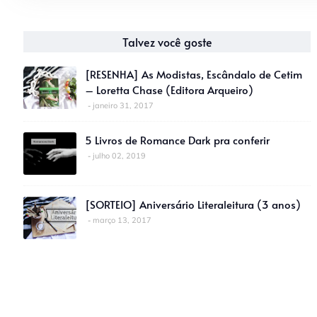
Talvez você goste
[RESENHA] As Modistas, Escândalo de Cetim
– Loretta Chase (Editora Arqueiro)
janeiro 31, 2017
5 Livros de Romance Dark pra conferir
julho 02, 2019
[SORTEIO] Aniversário Literaleitura (3 anos)
março 13, 2017