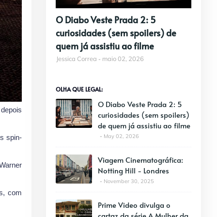
O Diabo Veste Prada 2: 5
curiosidades (sem spoilers) de
quem já assistiu ao filme
Jessica Correa
maio 02, 2026
OLHA QUE LEGAL:
O Diabo Veste Prada 2: 5
 depois
curiosidades (sem spoilers)
de quem já assistiu ao filme
May 02, 2026
s spin-
Viagem Cinematográfica:
 Warner
Notting Hill - Londres
November 30, 2025
es, com
Prime Video divulga o
cartaz da série A Mulher da