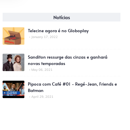
Notícias
Telecine agora é no Globoplay
January 17, 2022
Sanditon ressurge das cinzas e ganhará
novas temporadas
May 06, 2021
Pipoca com Café #01 - Regé-Jean, Friends e
Batman
April 29, 2021