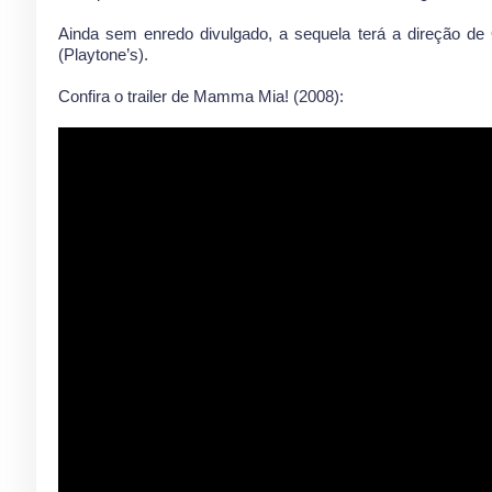
Ainda sem enredo divulgado, a sequela terá a direção de
(Playtone’s).
Confira o trailer de Mamma Mia! (2008):