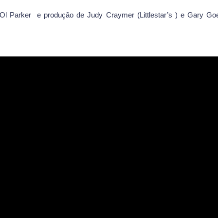
 Ol Parker
e produção de Judy Craymer (Littlestar’s ) e Gary G