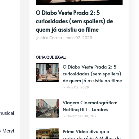
O Diabo Veste Prada 2: 5
curiosidades (sem spoilers) de
quem já assistiu ao filme
Jessica Correa
maio 02, 2026
OLHA QUE LEGAL:
O Diabo Veste Prada 2: 5
curiosidades (sem spoilers)
de quem já assistiu ao filme
May 02, 2026
Viagem Cinematográfica:
Notting Hill - Londres
 musical
November 30, 2025
Prime Video divulga o
o Meryl
cartaz da série A Mulher da