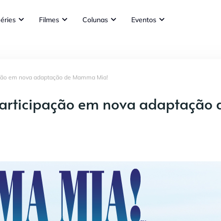
éries
Filmes
Colunas
Eventos
ação em nova adaptação de Mamma Mia!
articipação em nova adaptação 