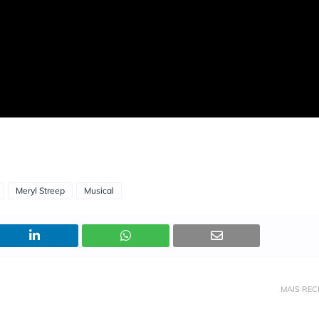
Meryl Streep
Musical
MAIS REC