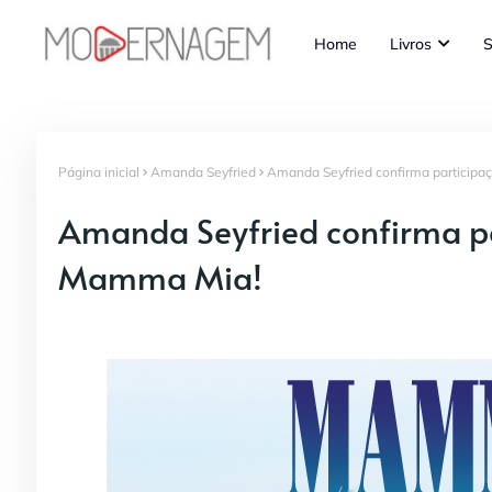
Home
Livros
S
Página inicial
Amanda Seyfried
Amanda Seyfried confirma particip
Amanda Seyfried confirma p
Mamma Mia!