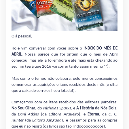
Olá pessoal,
Hoje vim conversar com vocês sobre o
INBOX DO MÊS DE
ABRIL
. Nossa parece que foi ontem que o mês de Abril
começou, mas ele já foi embora e até maio está chegando ao
seu fim (será que 2016 vai correr tanto assim mesmo??).
Mas como o tempo não colabora, pelo menos conseguimos
comemorar as aquisições e itens recebidos deste mês (e olha
que a caixa de correios ficou lotada!).
Começamos com os itens recebidos das editoras parceiras:
No Seu Olhar
, do
Nicholas Sparks
, e
A História de Nós Dois
,
da
Dani Atkins
(da
Editora Arqueiro
), e
Eterna
, da
C. C.
Hunter
(da
Editora Jangada
), e passamos para as compras
que eu não resisti (os livros são tão lindoooooooooos).