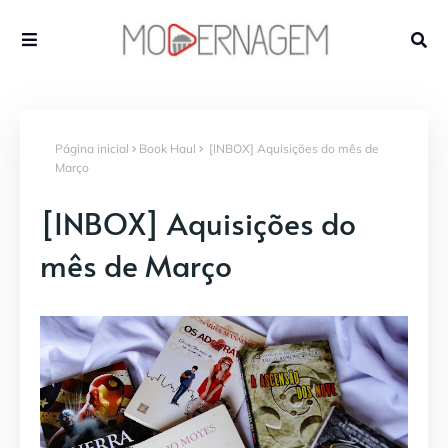
Página inicial
Book Haul
[INBOX] Aquisições do mês de
Março
[INBOX] Aquisições do
mês de Março