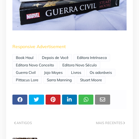
Responsive Advertisement
Book Haul
Depois de Você
Editora Intrínseca
Editora Novo Conceito
Editora Novo Século
Guerra Civil
Jojo Moyes
Livros
Os adoráveis
Pittacus Lore
Sarra Manning
Stuart Moore
ANTIGOS
MAIS RECENTES