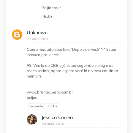
Beijinhos ;*
Excluir
Unknown
27 abril, 2016
Quero muuuito esse livro 'Depois de Você' *-* Estou
looouca pra ler ele.
PS: Vim lá do CBB e já estou seguindo o blog e as
redes sociais, agora espero você lá no meu cantinho
hein ;) rs
www.brunaguerra.com.br
beijos
Responder
Excluir
Jessica Correa
28 abril, 2016