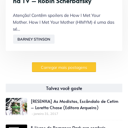
na TV – Robin Scherbatsky
Atenção! Contêm spoilers de How I Met Your
Mother. How I Met Your Mother (HIMYM) é uma das
sé…
BARNEY STINSON
Carregar mais postagens
Talvez você goste
[RESENHA] As Modistas, Escândalo de Cetim
– Loretta Chase (Editora Arqueiro)
janeiro 31, 2017
5 Livros de Romance Dark pra conferir