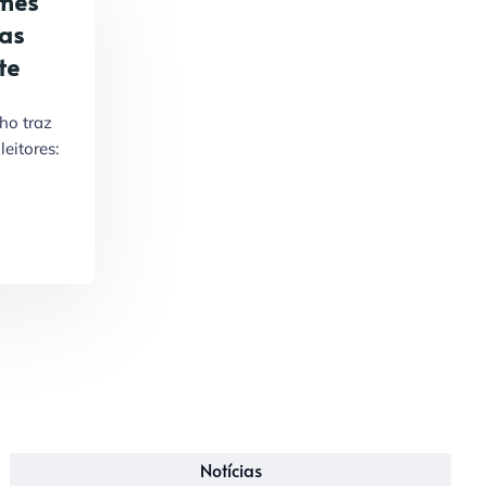
mês
ras
te
ho traz
eitores:
Notícias