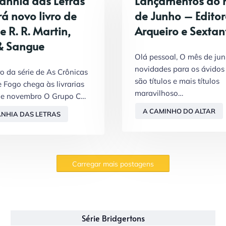
nhia das Letras
Lançamentos do 
á novo livro de
de Junho – Edito
 R. R. Martin,
Arqueiro e Sextan
& Sangue
Olá pessoal, O mês de jun
novidades para os ávidos l
ro da série de As Crônicas
são títulos e mais títulos
e Fogo chega às livrarias
maravilhoso…
de novembro O Grupo C…
A CAMINHO DO ALTAR
NHIA DAS LETRAS
Carregar mais postagens
Série Bridgertons