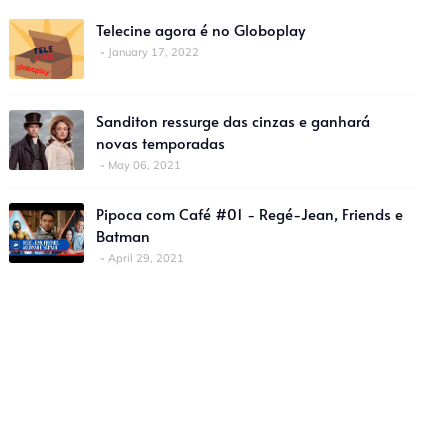
Telecine agora é no Globoplay
January 17, 2022
Sanditon ressurge das cinzas e ganhará
novas temporadas
May 06, 2021
Pipoca com Café #01 - Regé-Jean, Friends e
Batman
April 29, 2021