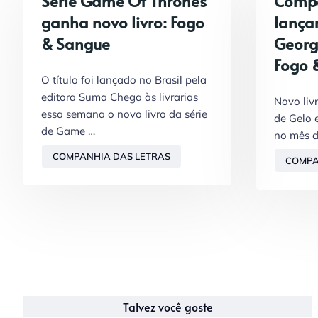
Série Game Of Thrones
Compa
ganha novo livro: Fogo
lançar
& Sangue
George
Fogo 
O título foi lançado no Brasil pela
editora Suma Chega às livrarias
Novo liv
essa semana o novo livro da série
de Gelo 
de Game …
no mês 
COMPANHIA DAS LETRAS
COMPA
Talvez você goste