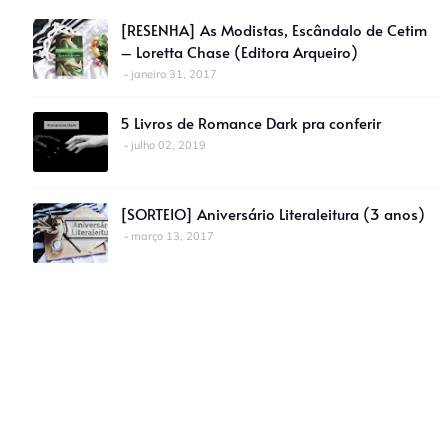
[RESENHA] As Modistas, Escândalo de Cetim
– Loretta Chase (Editora Arqueiro)
janeiro 31, 2017
5 Livros de Romance Dark pra conferir
julho 02, 2019
[SORTEIO] Aniversário Literaleitura (3 anos)
março 13, 2017