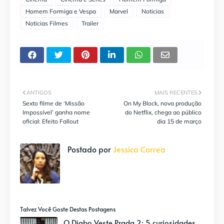
Homem Formiga e Vespa
Marvel
Noticias
Noticias Filmes
Trailer
ANTIGOS
MAIS RECENTES
Sexto filme de ‘Missão
On My Block, nova produção
Impossível’ ganha nome
do Netflix, chega ao público
oficial: Efeito Fallout
dia 15 de março
Postado por
Jessica Correa
Talvez Você Goste Destas Postagens
O Diabo Veste Prada 2: 5 curiosidades