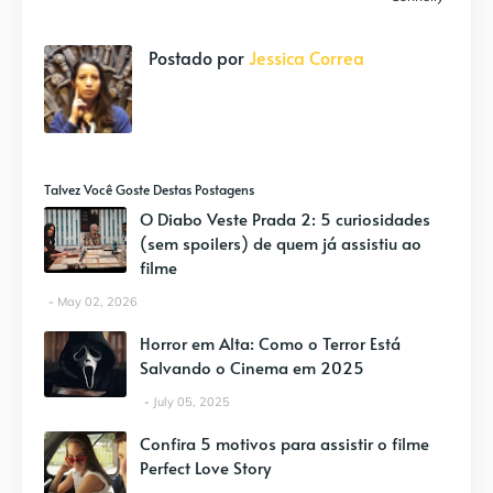
Postado por
Jessica Correa
Talvez Você Goste Destas Postagens
O Diabo Veste Prada 2: 5 curiosidades
(sem spoilers) de quem já assistiu ao
filme
May 02, 2026
Horror em Alta: Como o Terror Está
Salvando o Cinema em 2025
July 05, 2025
Confira 5 motivos para assistir o filme
Perfect Love Story