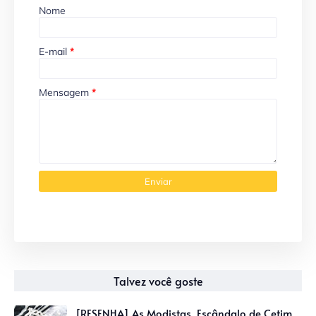
Nome
E-mail
*
Mensagem
*
Talvez você goste
[RESENHA] As Modistas, Escândalo de Cetim