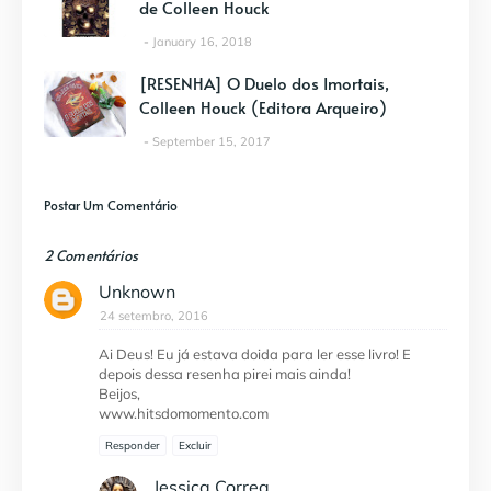
de Colleen Houck
January 16, 2018
[RESENHA] O Duelo dos Imortais,
Colleen Houck (Editora Arqueiro)
September 15, 2017
Postar Um Comentário
2 Comentários
Unknown
24 setembro, 2016
Ai Deus! Eu já estava doida para ler esse livro! E
depois dessa resenha pirei mais ainda!
Beijos,
www.hitsdomomento.com
Responder
Excluir
Jessica Correa