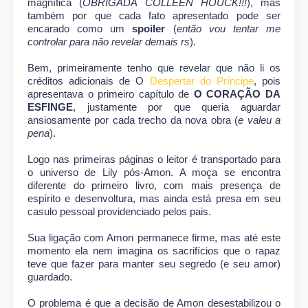
magnífica (
OBRIGADA COLLEEN HOUCK!!!
), mas
também por que cada fato apresentado pode ser
encarado como um
spoiler
(
então vou tentar me
controlar para não revelar demais rs
).
Bem, primeiramente tenho que revelar que não li os
créditos adicionais de O
Despertar do Príncipe
, pois
apresentava o primeiro capítulo de
O CORAÇÃO DA
ESFINGE
, justamente por que queria aguardar
ansiosamente por cada trecho da nova obra (
e valeu a
pena
).
Logo nas primeiras páginas o leitor é transportado para
o universo de Lily pós-Amon. A moça se encontra
diferente do primeiro livro, com mais presença de
espírito e desenvoltura, mas ainda está presa em seu
casulo pessoal providenciado pelos pais.
Sua ligação com Amon permanece firme, mas até este
momento ela nem imagina os sacrifícios que o rapaz
teve que fazer para manter seu segredo (e seu amor)
guardado.
O problema é que a decisão de Amon desestabilizou o