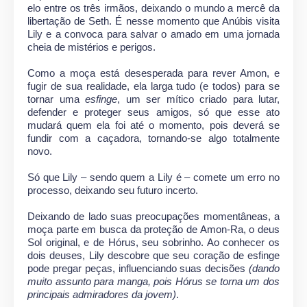
elo entre os três irmãos, deixando o mundo a mercê da
libertação de Seth. É nesse momento que Anúbis visita
Lily e a convoca para salvar o amado em uma jornada
cheia de mistérios e perigos.
Como a moça está desesperada para rever Amon, e
fugir de sua realidade, ela larga tudo (e todos) para se
tornar uma
esfinge
, um ser mítico criado para lutar,
defender e proteger seus amigos, só que esse ato
mudará quem ela foi até o momento, pois deverá se
fundir com a caçadora, tornando-se algo totalmente
novo.
Só que Lily – sendo quem a Lily é – comete um erro no
processo, deixando seu futuro incerto.
Deixando de lado suas preocupações momentâneas, a
moça parte em busca da proteção de Amon-Ra, o deus
Sol original, e de Hórus, seu sobrinho. Ao conhecer os
dois deuses, Lily descobre que seu coração de esfinge
pode pregar peças, influenciando suas decisões
(dando
muito assunto para manga, pois Hórus se torna um dos
principais admiradores da jovem)
.